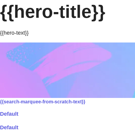
{{hero-title}}
{{hero-text}}
{{search-marquee-from-scratch-text}}
Default
Default