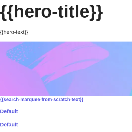
{{hero-title}}
{{hero-text}}
{{search-marquee-from-scratch-text}}
Default
Default