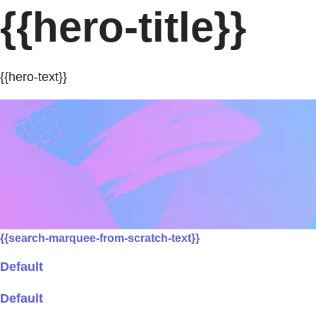
{{hero-title}}
{{hero-text}}
{{search-marquee-from-scratch-text}}
Default
Default