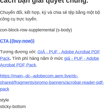
cách bạn giải quyết chúng.
Chuyển đổi, kết hợp, ký và chia sẻ tệp bằng một bộ
công cụ trực tuyến.
con-block-row-supplemental (s-body)
CTA {{buy-now}}
Tương đương với:
GIÁ - PUF - Adobe Acrobat PDF
Pack
.
Tính phí hàng năm ở mức
giá - PUF - Adobe
Acrobat PDF Pack
.
https://main--dc--adobecom.aem.live/dc-
shared/fragments/promo-banners/acrobat-reader-pdf-
pack
style
sticky-bottom