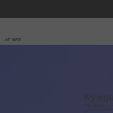
Animate
Tổng quan
Tính năng mới
Tìm hiểu & Hỗ trợ
Dùng thử miễn phí
Kỷ ngu
Mua ngay
Thiết kế hoạt 