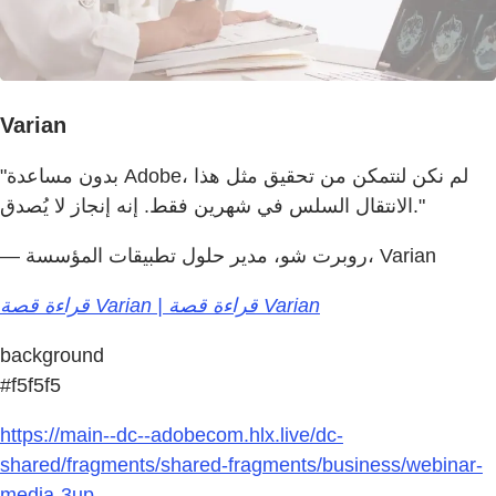
Varian
"بدون مساعدة Adobe، لم نكن لنتمكن من تحقيق مثل هذا
الانتقال السلس في شهرين فقط. إنه إنجاز لا يُصدق."
— روبرت شو، مدير حلول تطبيقات المؤسسة، Varian
قراءة قصة Varian | قراءة قصة Varian
background
#f5f5f5
https://main--dc--adobecom.hlx.live/dc-
shared/fragments/shared-fragments/business/webinar-
media-3up