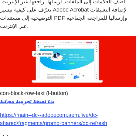
أضِف العلامات إلى الملفات. أرسلها. راجعها عبر الإنترنت.
تعرّف على كيفية تيسير Adobe Acrobat لإضافة التعليقات
التوضيحية إلى مستندات PDF وإرسالها للمراجعة الجماعية
عبر الإنترنت.
con-block-row-text (l-button)
بدء نسخة تجريبية مجانية
https://main--dc--adobecom.aem.live/dc-
shared/fragments/promo-banners/dc-refresh