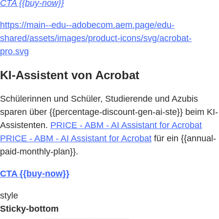
CTA {{buy-now}}
https://main--edu--adobecom.aem.page/edu-
shared/assets/images/product-icons/svg/acrobat-
pro.svg
KI-Assistent von Acrobat
Schülerinnen und Schüler, Studierende und Azubis
sparen über {{percentage-discount-gen-ai-ste}} beim KI-
Assistenten.
PRICE - ABM - AI Assistant for Acrobat
PRICE - ABM - AI Assistant for Acrobat
für ein {{annual-
paid-monthly-plan}}.
CTA {{buy-now}}
style
Sticky-bottom