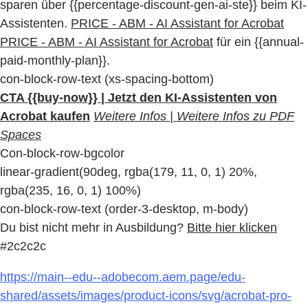
sparen über {{percentage-discount-gen-ai-ste}} beim KI-
Assistenten.
PRICE - ABM - AI Assistant for Acrobat
PRICE - ABM - AI Assistant for Acrobat
für ein {{annual-
paid-monthly-plan}}.
con-block-row-text (xs-spacing-bottom)
CTA {{buy-now}} | Jetzt den KI-Assistenten von
Acrobat kaufen
Weitere Infos | Weitere Infos zu PDF
Spaces
Con-block-row-bgcolor
linear-gradient(90deg, rgba(179, 11, 0, 1) 20%,
rgba(235, 16, 0, 1) 100%)
con-block-row-text (order-3-desktop, m-body)
Du bist nicht mehr in Ausbildung?
Bitte hier klicken
#2c2c2c
https://main--edu--adobecom.aem.page/edu-
shared/assets/images/product-icons/svg/acrobat-pro-