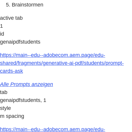
Brainstormen
active tab
1
id
genaipdfstudents
https://main--edu--adobecom.aem.page/edu-
shared/fragments/generative-ai-pdf/students/prompt-
cards-ask
Alle Prompts anzeigen
tab
genaipdfstudents, 1
style
m spacing
https://main--edu--adobecom.aem.page/edu-