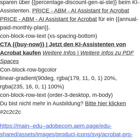
sparen über {{percentage-discount-gen-ai-ste}} beim KI-
Assistenten.
PRICE - ABM - AI Assistant for Acrobat
PRICE - ABM - AI Assistant for Acrobat
für ein {{annual-
paid-monthly-plan}}.
con-block-row-text (xs-spacing-bottom)
CTA {{buy-now}} | Jetzt den KI-Assistenten von
Acrobat kaufen
Weitere Infos | Weitere Infos zu PDF
Spaces
Con-block-row-bgcolor
linear-gradient(90deg, rgba(179, 11, 0, 1) 20%,
rgba(235, 16, 0, 1) 100%)
con-block-row-text (order-3-desktop, m-body)
Du bist nicht mehr in Ausbildung?
Bitte hier klicken
#2c2c2c
https://main--edu--adobecom.aem.page/edu-
shared/assets/images/product-icons/svg/acrobat-pro-