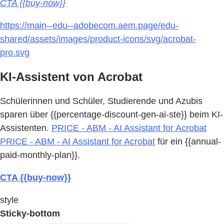
CTA {{buy-now}}
https://main--edu--adobecom.aem.page/edu-
shared/assets/images/product-icons/svg/acrobat-
pro.svg
KI-Assistent von Acrobat
Schülerinnen und Schüler, Studierende und Azubis
sparen über {{percentage-discount-gen-ai-ste}} beim KI-
Assistenten.
PRICE - ABM - AI Assistant for Acrobat
PRICE - ABM - AI Assistant for Acrobat
für ein {{annual-
paid-monthly-plan}}.
CTA {{buy-now}}
style
Sticky-bottom