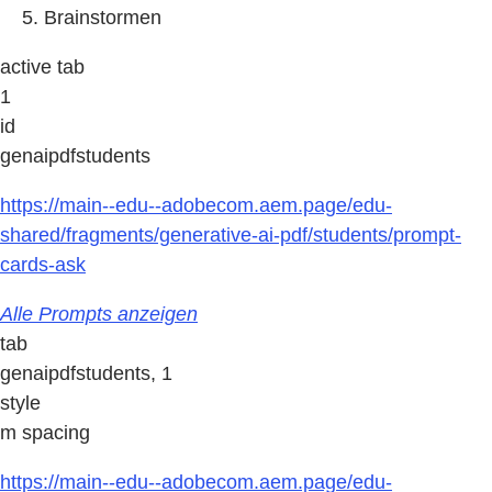
Brainstormen
active tab
1
id
genaipdfstudents
https://main--edu--adobecom.aem.page/edu-
shared/fragments/generative-ai-pdf/students/prompt-
cards-ask
Alle Prompts anzeigen
tab
genaipdfstudents, 1
style
m spacing
https://main--edu--adobecom.aem.page/edu-