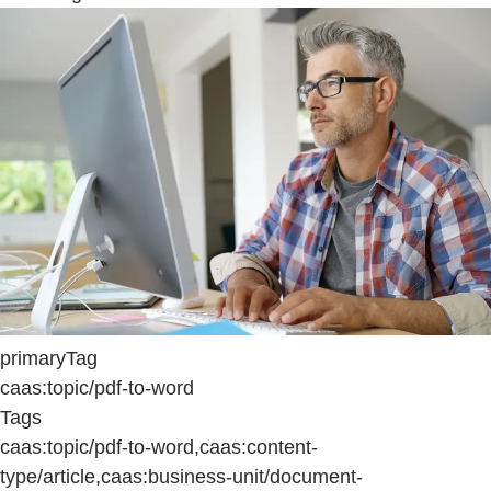
primaryTag
caas:topic/pdf-to-word
Tags
caas:topic/pdf-to-word,caas:content-
type/article,caas:business-unit/document-