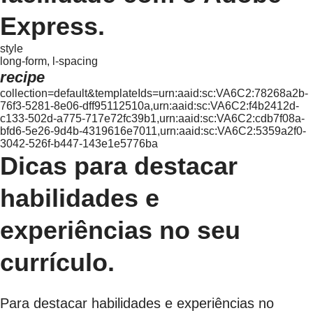
Express.
style
long-form, l-spacing
recipe
collection=default&templateIds=urn:aaid:sc:VA6C2:78268a2b-
76f3-5281-8e06-dff95112510a,urn:aaid:sc:VA6C2:f4b2412d-
c133-502d-a775-717e72fc39b1,urn:aaid:sc:VA6C2:cdb7f08a-
bfd6-5e26-9d4b-4319616e7011,urn:aaid:sc:VA6C2:5359a2f0-
3042-526f-b447-143e1e5776ba
Dicas para destacar
habilidades e
experiências no seu
currículo.
Para destacar habilidades e experiências no