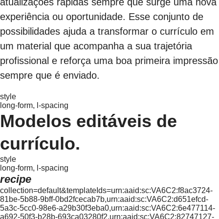
atualizações rápidas sempre que surge uma nova
experiência ou oportunidade. Esse conjunto de
possibilidades ajuda a transformar o currículo em
um material que acompanha a sua trajetória
profissional e reforça uma boa primeira impressão
sempre que é enviado.
style
long-form, l-spacing
Modelos editáveis de
currículo.
style
long-form, l-spacing
recipe
collection=default&templateIds=urn:aaid:sc:VA6C2:f8ac3724-
81be-5b88-9bff-0bd2fcecab7b,urn:aaid:sc:VA6C2:d651efcd-
5a3c-5cc0-98e6-a29b30f3eba0,urn:aaid:sc:VA6C2:6e477114-
a692-50f3-b28b-693ca03280f2,urn:aaid:sc:VA6C2:82747127-