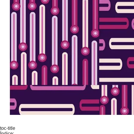
toc-title
Índice: