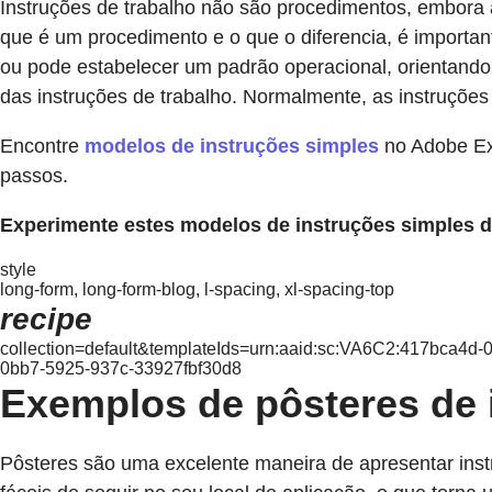
Instruções de trabalho não são procedimentos, embora 
que é um procedimento e o que o diferencia, é import
ou pode estabelecer um padrão operacional, orientando
das instruções de trabalho. Normalmente, as instruçõe
Encontre
modelos de instruções simples
no Adobe Exp
passos.
Experimente estes modelos de instruções simples 
style
long-form, long-form-blog, l-spacing, xl-spacing-top
recipe
collection=default&templateIds=urn:aaid:sc:VA6C2:417bca4d
0bb7-5925-937c-33927fbf30d8
Exemplos de pôsteres de i
Pôsteres são uma excelente maneira de apresentar ins