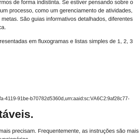
os de forma indistinta. Se estiver pensando sobre o
e um processo, como um gerenciamento de atividades,
metas. São guias informativos detalhados, diferentes
ca.
resentadas em fluxogramas e listas simples de 1, 2, 3
0fa-4119-91be-b70782d5360d,urn:aaid:sc:VA6C2:9af28c77-
táveis.
ais precisam. Frequentemente, as instruções são mais