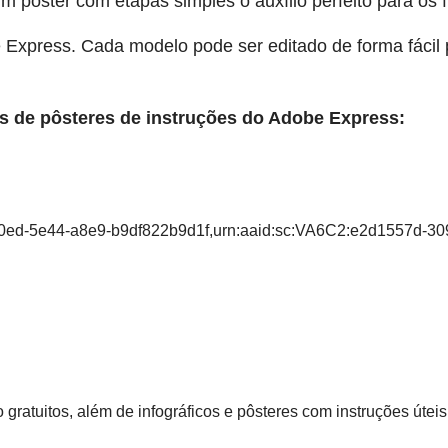
um pôster com etapas simples o auxílio perfeito para os 
Express. Cada modelo pode ser editado de forma fácil p
s de pôsteres de instruções do Adobe Express:
e-80ed-5e44-a8e9-b9df822b9d1f,urn:aaid:sc:VA6C2:e2d1557d-
ratuitos, além de infográficos e pôsteres com instruções úteis