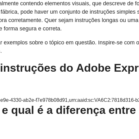
almente contendo elementos visuais, que descreve de fo
 fábrica, pode haver um conjunto de instruções simple
dora corretamente. Quer sejam instruções longas ou uma
e forma segura e correta.
ar exemplos sobre o tópico em questão. Inspire-se com 
.
 instruções do Adobe Expr
d-8e9e-4330-ab2e-f7e978b08d91,urn:aaid:sc:VA6C2:7818d316
e qual é a diferença entr