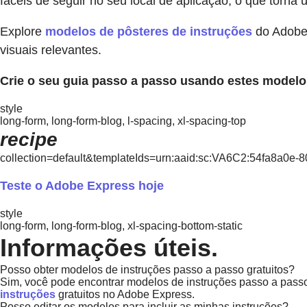
fáceis de seguir no seu local de aplicação, o que torna 
Explore
modelos de pôsteres de instruções
do Adobe 
visuais relevantes.
Crie o seu guia passo a passo usando estes modelo
style
long-form, long-form-blog, l-spacing, xl-spacing-top
recipe
collection=default&templateIds=urn:aaid:sc:VA6C2:54fa8a0
Teste o Adobe Express hoje
style
long-form, long-form-blog, xl-spacing-bottom-static
Informações úteis.
Posso obter modelos de instruções passo a passo gratuitos?
Sim, você pode encontrar modelos de instruções passo a passo g
instruções
gratuitos no Adobe Express.
Posso editar os modelos para incluir as minhas instruções?