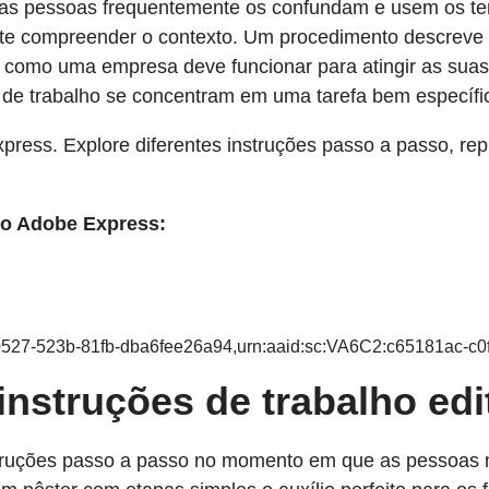
as pessoas frequentemente os confundam e usem os term
ante compreender o contexto. Um procedimento descrev
 como uma empresa deve funcionar para atingir as suas 
s de trabalho se concentram em uma tarefa bem específi
ress. Explore diferentes instruções passo a passo, rep
do Adobe Express:
-0527-523b-81fb-dba6fee26a94,urn:aaid:sc:VA6C2:c65181ac-c
nstruções de trabalho edi
truções passo a passo no momento em que as pessoas m