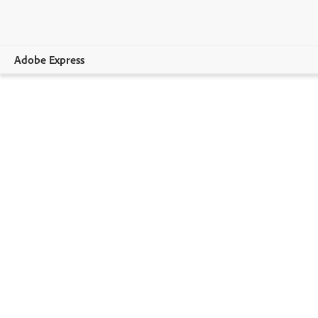
Adobe Express
Visão geral
Criação
Edição
Empresas
Educação
Planos