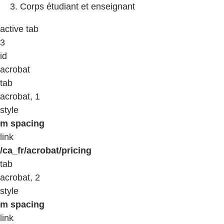
Corps étudiant et enseignant
active tab
3
id
acrobat
tab
acrobat, 1
style
m spacing
link
/ca_fr/acrobat/pricing
tab
acrobat, 2
style
m spacing
link