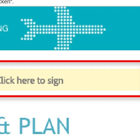
cken“.