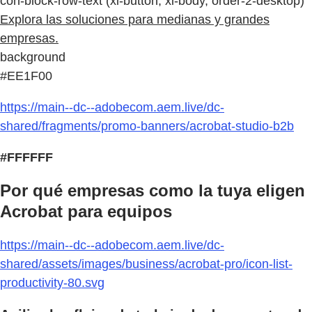
con-block-row-text (xl-button, xl-body, order-2-desktop)
Explora las soluciones para medianas y grandes
empresas.
background
#EE1F00
https://main--dc--adobecom.aem.live/dc-
shared/fragments/promo-banners/acrobat-studio-b2b
#FFFFFF
Por qué empresas como la tuya eligen
Acrobat para equipos
https://main--dc--adobecom.aem.live/dc-
shared/assets/images/business/acrobat-pro/icon-list-
productivity-80.svg