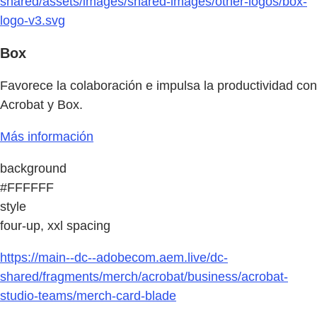
shared/assets/images/shared-images/other-logos/box-
logo-v3.svg
Box
Favorece la colaboración e impulsa la productividad con
Acrobat y Box.
Más información
background
#FFFFFF
style
four-up, xxl spacing
https://main--dc--adobecom.aem.live/dc-
shared/fragments/merch/acrobat/business/acrobat-
studio-teams/merch-card-blade