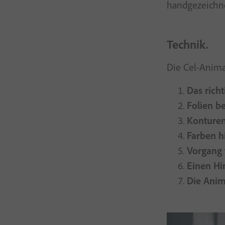
handgezeichne
Technik.
Die Cel-Animat
Das rich
Folien b
Konturen
Farben h
Vorgang 
Einen Hi
Die Anim