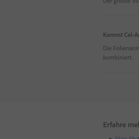
Der größte Vor
Kommt Cel-An
Die Folienani
kombiniert.
Erfahre me
Stop-Mot