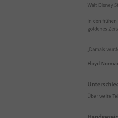
Walt Disney S
In den frühen
goldenes Zeita
„Damals wurde
Floyd Norman
Unterschied
Über weite Te
Handgezeic