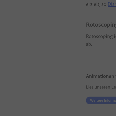
erzielt, so
Dis
Rotoscopin
Rotoscoping i
ab.
Animationen f
Lies unseren Lei
Weitere Inform