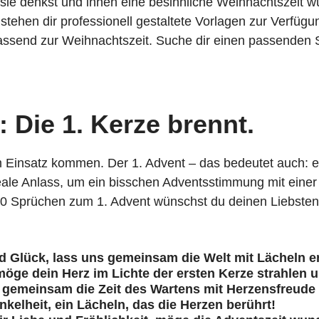
n sie denkst und ihnen eine besinnliche Weihnachtszeit 
ehen dir professionell gestaltete Vorlagen zur Verfügu
send zur Weihnachtszeit. Suche dir einen passenden Spr
 Die 1. Kerze brennt.
 Einsatz kommen. Der 1. Advent – das bedeutet auch: end
ideale Anlass, um ein bisschen Adventsstimmung mit eine
 10 Sprüchen zum 1. Advent wünschst du deinen Liebsten 
 Glück, lass uns gemeinsam die Welt mit Lächeln er
möge dein Herz im Lichte der ersten Kerze strahlen 
s gemeinsam die Zeit des Wartens mit Herzensfreude 
kelheit, ein Lächeln, das die Herzen berührt!