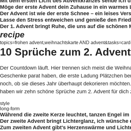
Mit dem ersten Licht des Adventkranzes sende ich di
Möge der erste Advent dein Zuhause in ein warmes L
Der Advent ist wie der erste Schnee – ein leises Ve
Lasse den Stress entweichen und genieße den Fried
Der 1. Advent bringt Ruhe, die uns auf die schönen
recipe
topics=frohen advent,weihnachtskarte AND advent&tasks=car
10 Sprüche zum 2. Advent
Der Countdown läuft. Hier trennen sich meist die Weih
Geschenke parat haben, die erste Ladung Plätzchen ber
noch, ob sie dieses Jahr überhaupt dekorieren möchten. 
haben wir zehn schöne Sprüche zum 2. Advent für dich
style
long-form
Während die zweite Kerze leuchtet, tanzen Engel im
Der zweite Advent bringt Lichterglanz, ich wünsche
Zum zweiten Advent gibt's Herzenswärme und Licht