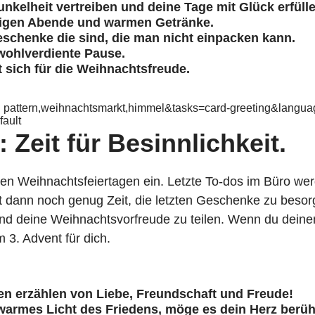
nkelheit vertreiben und deine Tage mit Glück erfüll
eligen Abende und warmen Getränke.
eschenke die sind, die man nicht einpacken kann.
 wohlverdiente Pause.
 sich für die Weihnachtsfreude.
 pattern,weihnachtsmarkt,himmel&tasks=card-greeting&langu
ault
Zeit für Besinnlichkeit.
u den Weihnachtsfeiertagen ein. Letzte To-dos im Büro we
t dann noch genug Zeit, die letzten Geschenke zu beso
und deine Weihnachtsvorfreude zu teilen. Wenn du dein
 3. Advent für dich.
hten erzählen von Liebe, Freundschaft und Freude!
warmes Licht des Friedens, möge es dein Herz berüh