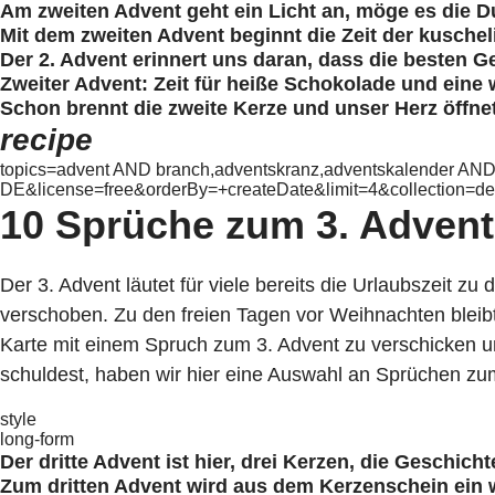
Am zweiten Advent geht ein Licht an, möge es die Du
Mit dem zweiten Advent beginnt die Zeit der kusch
Der 2. Advent erinnert uns daran, dass die besten G
Zweiter Advent: Zeit für heiße Schokolade und eine
Schon brennt die zweite Kerze und unser Herz öffnet
recipe
topics=advent AND branch,adventskranz,adventskalender AND
DE&license=free&orderBy=+createDate&limit=4&collection=def
10 Sprüche zum 3. Advent: 
Der 3. Advent läutet für viele bereits die Urlaubszeit z
verschoben. Zu den freien Tagen vor Weihnachten bleib
Karte mit einem Spruch zum 3. Advent zu verschicken 
schuldest, haben wir hier eine Auswahl an Sprüchen zum
style
long-form
Der dritte Advent ist hier, drei Kerzen, die Geschic
Zum dritten Advent wird aus dem Kerzenschein ein 