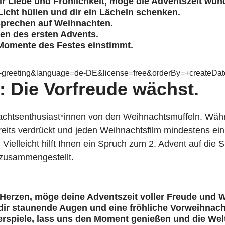
r Liebe und Fröhlichkeit, möge die Adventszeit wund
icht hüllen und dir ein Lächeln schenken.
rsprechen auf Weihnachten.
en des ersten Advents.
 Momente des Festes einstimmt.
d-greeting&language=de-DE&license=free&orderBy=+createDate
: Die Vorfreude wächst.
nachtsenthusiast*innen von den Weihnachtsmuffeln. Wäh
eits verdrückt und jeden Weihnachtsfilm mindestens ein
Vielleicht hilft Ihnen ein Spruch zum 2. Advent auf die 
 zusammengestellt.
 Herzen, möge deine Adventszeit voller Freude und 
 dir staunende Augen und eine fröhliche Vorweihnach
erspiele, lass uns den Moment genießen und die We