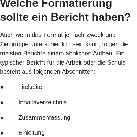
Welche Formatierung
sollte ein Bericht haben?
Auch wenn das Format je nach Zweck und
Zielgruppe unterschiedlich sein kann, folgen die
meisten Berichte einem ähnlichen Aufbau. Ein
typischer Bericht für die Arbeit oder die Schule
besteht aus folgenden Abschnitten:
● Titelseite
● Inhaltsverzeichnis
● Zusammenfassung
● Einleitung