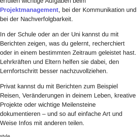
erfüllen wichtige Aufgaben beim
Projektmanagement
, bei der Kommunikation und
bei der Nachverfolgbarkeit.
In der Schule oder an der Uni kannst du mit
Berichten zeigen, was du gelernt, recherchiert
oder in einem bestimmten Zeitraum geleistet hast.
Lehrkräften und Eltern helfen sie dabei, den
Lernfortschritt besser nachzuvollziehen.
Privat kannst du mit Berichten zum Beispiel
Reisen, Veränderungen in deinem Leben, kreative
Projekte oder wichtige Meilensteine
dokumentieren – und so auf einfache Art und
Weise Infos mit anderen teilen.
style