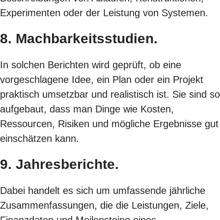
Experimenten oder der Leistung von Systemen.
8. Machbarkeitsstudien.
In solchen Berichten wird geprüft, ob eine
vorgeschlagene Idee, ein Plan oder ein Projekt
praktisch umsetzbar und realistisch ist. Sie sind so
aufgebaut, dass man Dinge wie Kosten,
Ressourcen, Risiken und mögliche Ergebnisse gut
einschätzen kann.
9.
Jahresberichte
.
Dabei handelt es sich um umfassende jährliche
Zusammenfassungen, die die Leistungen, Ziele,
Finanzdaten und Meilensteine eines