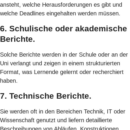
ansteht, welche Herausforderungen es gibt und
welche Deadlines eingehalten werden müssen.
6. Schulische oder akademische
Berichte.
Solche Berichte werden in der Schule oder an der
Uni verlangt und zeigen in einem strukturierten
Format, was Lernende gelernt oder recherchiert
haben.
7. Technische Berichte.
Sie werden oft in den Bereichen Technik, IT oder
Wissenschaft genutzt und liefern detaillierte
Beschreibungen von Abläufen, Konstruktionen,