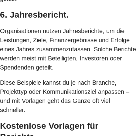
6. Jahresbericht.
Organisationen nutzen Jahresberichte, um die
Leistungen, Ziele, Finanzergebnisse und Erfolge
eines Jahres zusammenzufassen. Solche Berichte
werden meist mit Beteiligten, Investoren oder
Spendenden geteilt.
Diese Beispiele kannst du je nach Branche,
Projekttyp oder Kommunikationsziel anpassen –
und mit Vorlagen geht das Ganze oft viel
schneller.
Kostenlose Vorlagen für