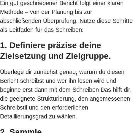
Ein gut geschriebener Bericht folgt einer klaren
Methode – von der Planung bis zur
abschließenden Überprüfung. Nutze diese Schritte
als Leitfaden für das Schreiben:
1. Definiere präzise deine
Zielsetzung und Zielgruppe.
Überlege dir zunächst genau, warum du diesen
Bericht schreibst und wer ihn lesen wird und
beginne erst dann mit dem Schreiben Das hilft dir,
die geeignete Strukturierung, den angemessenen
Schreibstil und den erforderlichen
Detaillierungsgrad zu wählen.
2. Sammle