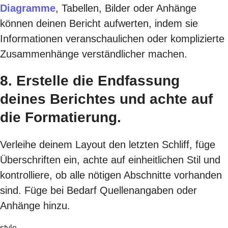
Diagramme
, Tabellen, Bilder oder Anhänge
können deinen Bericht aufwerten, indem sie
Informationen veranschaulichen
oder komplizierte
Zusammenhänge verständlicher machen.
8. Erstelle die Endfassung
deines Berichtes und achte auf
die Formatierung.
Verleihe deinem Layout den letzten Schliff, füge
Überschriften ein, achte auf einheitlichen Stil und
kontrolliere, ob alle nötigen Abschnitte vorhanden
sind. Füge bei Bedarf Quellenangaben oder
Anhänge hinzu.
style