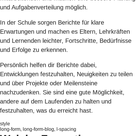
und Aufgabenverteilung möglich.
In der Schule sorgen Berichte für klare
Erwartungen und machen es Eltern, Lehrkräften
und Lernenden leichter, Fortschritte, Bedürfnisse
und Erfolge zu erkennen.
Persönlich helfen dir Berichte dabei,
Entwicklungen festzuhalten, Neuigkeiten zu teilen
und über Projekte oder Meilensteine
nachzudenken. Sie sind eine gute Möglichkeit,
andere auf dem Laufenden zu halten und
festzuhalten, was du erreicht hast.
style
long-form, long-form-blog, l-spacing