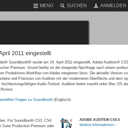
MENÜ
SUCHEN
ANMELDEN
pril 2011 eingestellt
be® Soundbooth® wurde am 24. April 2011 eingestellt. Adobe Audition® CS5
ction Premium. Grund hierfür ist die steigende Nachfrage nach einem profess
m Produktions-Workflow von Adobe integrieren lässt. Die aktuelle Version vo
sstärke und Präzision von Audition mit der moderneren Oberfläche und dem op
hochleistungsfähigen Audio-Toolset. Audition bietet sowohl unter Mac OS al
ffizienz.
gestellten Fragen zu Soundbooth
(Englisch).
ADOBE AUDITION CS5.5
hlen. Für Soundbooth CS3, CS4
Weitere Informationen
e Suite Production Premium oder