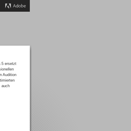
.5 ersetzt
ionellen
n Audition
timierten
s auch