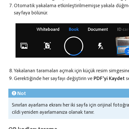
Otomatik yakalama etkinleştirilmemişse yakala düğme
sayfaya bölünür.
Yakalanan taramaları açmak için küçük resim simgesin
Gerektiğinde her sayfayı değiştirin ve
PDF'yi Kaydet
s
Not
Sınırları ayarlama ekranı her iki sayfa için orijinal fotoğr
cildi yeniden ayarlamanıza olanak tanır.
QR kodları tarama