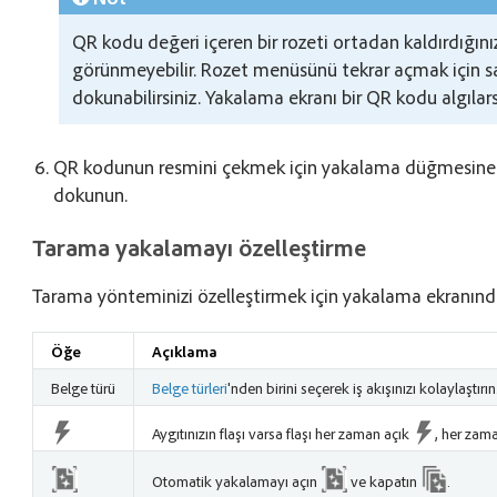
QR kodu değeri içeren bir rozeti ortadan kaldırdığın
görünmeyebilir. Rozet menüsünü tekrar açmak için 
dokunabilirsiniz. Yakalama ekranı bir QR kodu algıla
QR kodunun resmini çekmek için yakalama düğmesine 
dokunun.
Tarama yakalamayı özelleştirme
Tarama yönteminizi özelleştirmek için yakalama ekranında
Öğe
Açıklama
Belge türü
Belge türleri
'nden birini seçerek iş akışınızı kolaylaştırın
Aygıtınızın flaşı varsa flaşı her zaman açık
, her zam
Otomatik yakalamayı açın
ve kapatın
.