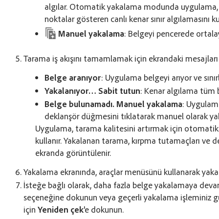
algılar. Otomatik yakalama modunda uygulama, b
noktalar gösteren canlı kenar sınır algılamasını kul
Manuel yakalama
: Belgeyi pencerede orta
Tarama iş akışını tamamlamak için ekrandaki mesajları 
Belge aranıyor
: Uygulama belgeyi arıyor ve sınır
Yakalanıyor… Sabit tutun
: Kenar algılama tüm b
Belge bulunamadı. Manuel yakalama
: Uygulama
deklanşör düğmesini tıklatarak manuel olarak yak
Uygulama, tarama kalitesini artırmak için otomatik
kullanır. Yakalanan tarama, kırpma tutamaçları ve de
ekranda görüntülenir.
Yakalama ekranında, araçlar menüsünü kullanarak yakalad
İsteğe bağlı olarak, daha fazla belge yakalamaya dev
seçeneğine dokunun veya geçerli yakalama işleminiz g
için
Yeniden çek
'e dokunun.