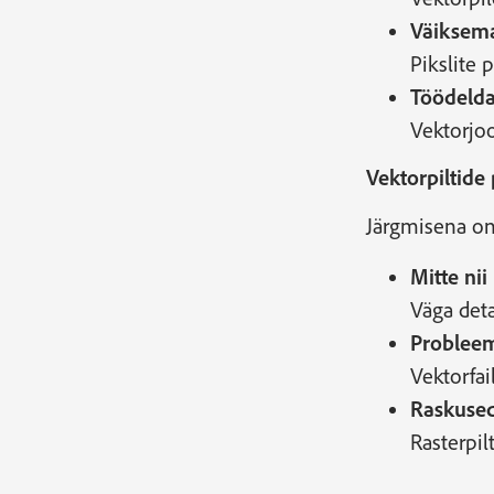
Väiksema
Pikslite 
Töödelda
Vektorjoo
Vektorpiltide
Järgmisena on
Mitte nii
Väga deta
Probleem
Vektorfa
Raskused
Rasterpil