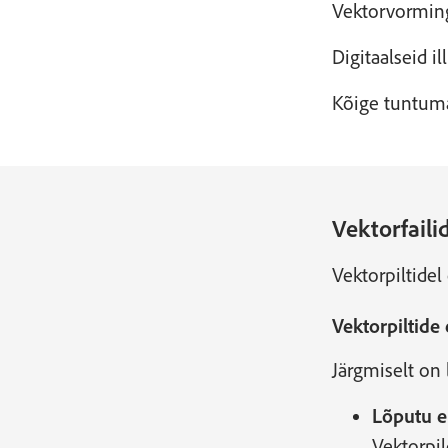
Vektorvorming 
Digitaalseid i
Kõige tuntuma
Vektorfaili
Vektorpiltidel
Vektorpiltide 
Järgmiselt on 
Lõputu e
Vektorpil