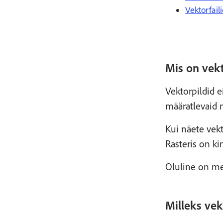
Vektorfai
Mis on vekt
Vektorpildid e
määratlevaid 
Kui näete vekt
Rasteris on k
Oluline on mee
Milleks vek