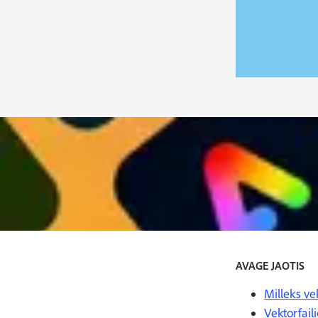
AVAGE JAOTIS
Milleks ve
Vektorfail