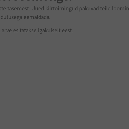
 tasemest. Uued kiirtoimingud pakuvad teile loomingul
udutusega eemaldada.
 arve esitatakse igakuiselt eest.