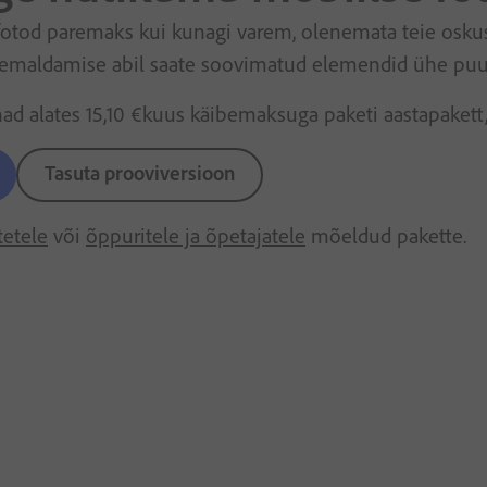
tod paremaks kui kunagi varem, olenemata teie oskuste
eemaldamise abil saate soovimatud elemendid ühe pu
nad alates
15
,
10
€
kuus
käibemaksuga
paketi aastapakett,
Tasuta prooviversioon
tetele
või
õppuritele ja õpetajatele
mõeldud pakette.