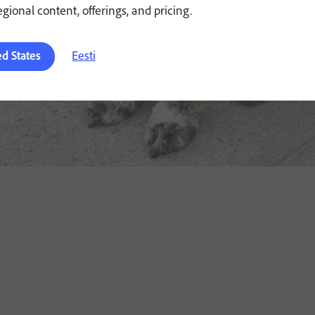
regional content, offerings, and pricing.
Eesti
ed States