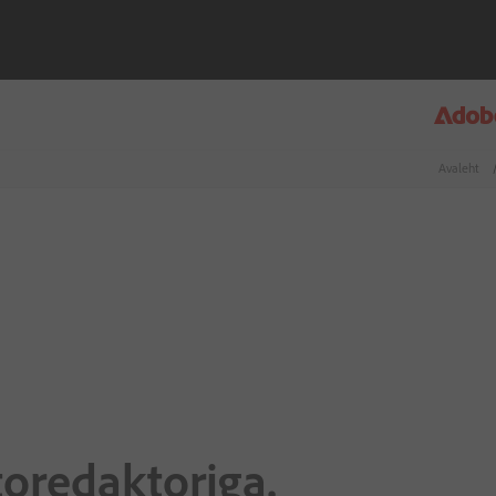
Avaleht
oredaktoriga.