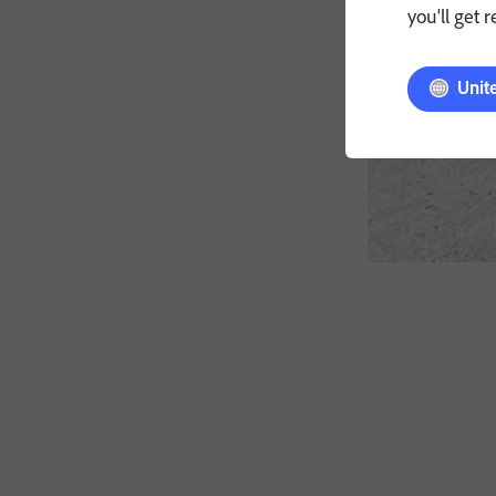
you'll get 
Unit