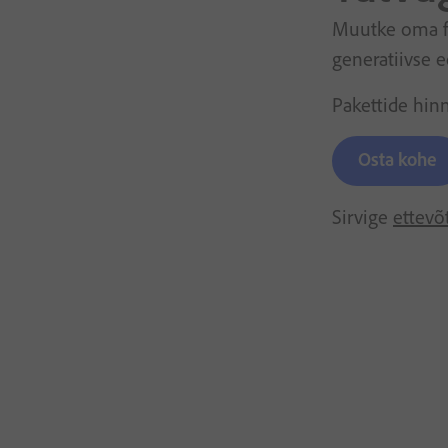
Muutke oma fo
generatiivse 
Pakettide hin
Osta kohe
Sirvige
ettevõ