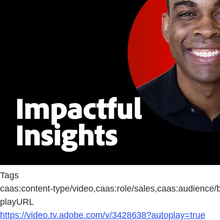
Tags
caas:content-type/video,caas:role/sales,caas:audience/
playURL
https://video.tv.adobe.com/v/3428638?autoplay=true