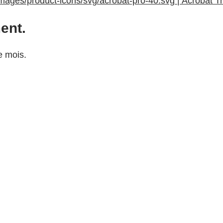
mages/product-icons/svg/acrobat-pro-40.svg | Acrobat T
ent.
e mois.