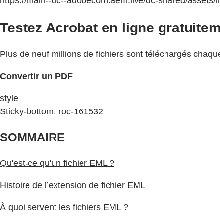
https://main--dc--adobecom.aem.live/dc-shared/assets/i
Testez Acrobat en ligne gratuitem
Plus de neuf millions de fichiers sont téléchargés chaqu
Convertir un PDF
style
Sticky-bottom, roc-161532
SOMMAIRE
Qu'est-ce qu'un fichier EML ?
Histoire de l’extension de fichier EML
À quoi servent les fichiers EML ?