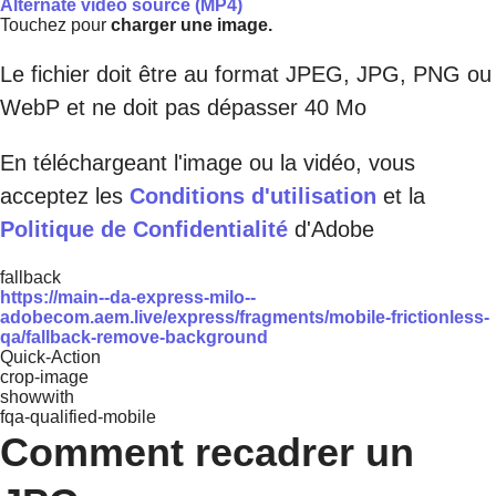
Alternate video source (MP4)
Touchez pour
charger une image.
Le fichier doit être au format JPEG, JPG, PNG ou
WebP et ne doit pas dépasser 40 Mo
En téléchargeant l'image ou la vidéo, vous
acceptez les
Conditions d'utilisation
et la
Politique de Confidentialité
d'Adobe
fallback
https://main--da-express-milo--
adobecom.aem.live/express/fragments/mobile-frictionless-
qa/fallback-remove-background
Quick-Action
crop-image
showwith
fqa-qualified-mobile
Comment recadrer un