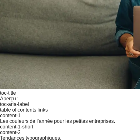
toc-title
Aperçu :
toc-aria-label
table of contents links
content-1
Les couleurs de l'année pour les petites entreprises.
content-1-short
content-2
Tendances typographiques.