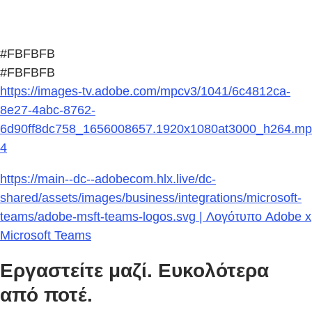
#FBFBFB
#FBFBFB
https://images-tv.adobe.com/mpcv3/1041/6c4812ca-
8e27-4abc-8762-
6d90ff8dc758_1656008657.1920x1080at3000_h264.mp
4
https://main--dc--adobecom.hlx.live/dc-
shared/assets/images/business/integrations/microsoft-
teams/adobe-msft-teams-logos.svg | Λογότυπο Adobe x
Microsoft Teams
Εργαστείτε μαζί. Ευκολότερα
από ποτέ.