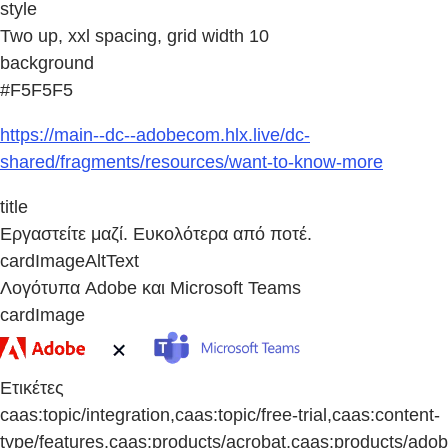
style
Two up, xxl spacing, grid width 10
background
#F5F5F5
https://main--dc--adobecom.hlx.live/dc-
shared/fragments/resources/want-to-know-more
title
Εργαστείτε μαζί. Ευκολότερα από ποτέ.
cardImageAltText
Λογότυπα Adobe και Microsoft Teams
cardImage
Ετικέτες
caas:topic/integration,caas:topic/free-trial,caas:content-
type/features,caas:products/acrobat,caas:products/adob