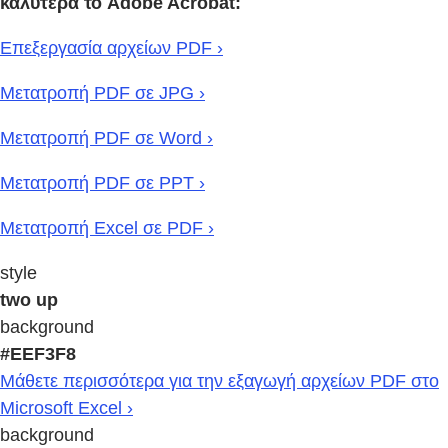
καλύτερα το Adobe Acrobat:
Επεξεργασία αρχείων PDF ›
Μετατροπή PDF σε JPG ›
Μετατροπή PDF σε Word ›
Μετατροπή PDF σε PPT ›
Μετατροπή Excel σε PDF ›
style
two up
background
#EEF3F8
Μάθετε περισσότερα για την εξαγωγή αρχείων PDF στο
Microsoft Excel ›
background