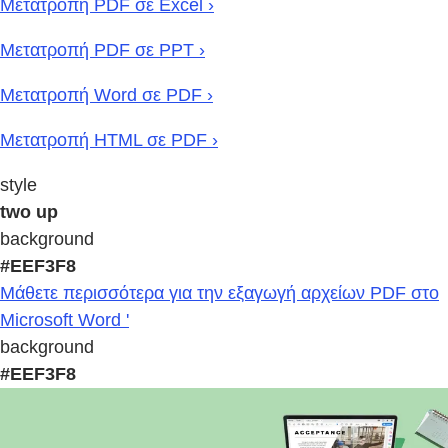
Μετατροπή PDF σε Excel ›
Μετατροπή PDF σε PPT ›
Μετατροπή Word σε PDF ›
Μετατροπή HTML σε PDF ›
style
two up
background
#EEF3F8
Μάθετε περισσότερα για την εξαγωγή αρχείων PDF στο
Microsoft Word '
background
#EEF3F8