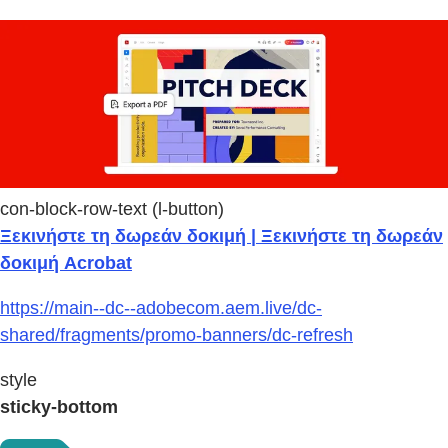
con-block-row-text (l-button)
Ξεκινήστε τη δωρεάν δοκιμή | Ξεκινήστε τη δωρεάν
δοκιμή Acrobat
https://main--dc--adobecom.aem.live/dc-
shared/fragments/promo-banners/dc-refresh
style
sticky-bottom