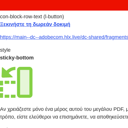
con-block-row-text (l-button)
Ξεκινήστε τη δωρεάν δοκιμή
https://main--dc--adobecom.hlx.live/dc-shared/fragment
style
sticky-bottom
Αν χρειάζεστε μόνο ένα μέρος αυτού του μεγάλου PDF, μ
τρόπο, είστε ελεύθεροι να επισημάνετε, να αποθηκεύσετε 