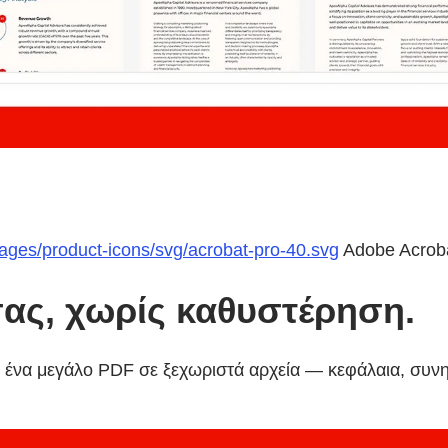
mages/product-icons/svg/acrobat-pro-40.svg
Adobe Acrob
σας, χωρίς καθυστέρηση.
α ένα μεγάλο PDF σε ξεχωριστά αρχεία — κεφάλαια, συν