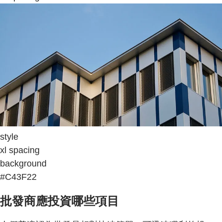
style
xl spacing
background
#C43F22
批發商應投資哪些項目