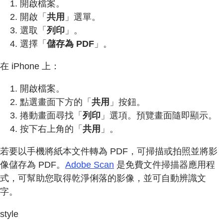
開啟檔案。
開啟「
共用
」選單。
選取「
列印
」。
選擇「
儲存為 PDF
」。
在 iPhone 上：
開啟檔案。
點選畫面下方的「
共用
」按鈕。
捲動畫面尋找「
列印
」選項。預覽畫面隨即顯示。
按下右上角的「
共用
」。
若要以手機將紙本文件轉為 PDF，可掃描或拍照並將影
像儲存為 PDF。
Adobe Scan
是免費文件掃描器應用程
式，可幫助您取得乾淨俐落的影像，並可自動辨識文
字。
style