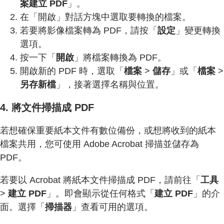
案建立 PDF
」。
在「開啟」對話方塊中選取要轉換的檔案。
若要將影像檔案轉為 PDF，請按「
設定
」變更轉換
選項。
按一下「
開啟
」將檔案轉換為 PDF。
開啟新的 PDF 時，選取「
檔案
>
儲存
」或「
檔案
>
另存新檔
」，接著選擇名稱與位置。
4. 將文件掃描成 PDF
若想確保重要紙本文件有數位備份，或想將收到的紙本
檔案共用，您可使用 Adobe Acrobat 掃描並儲存為
PDF。
若要以 Acrobat 將紙本文件掃描成 PDF，請前往「
工具
>
建立 PDF
」。即會顯示從任何格式「
建立 PDF
」的介
面。選擇「
掃描器
」查看可用的選項。