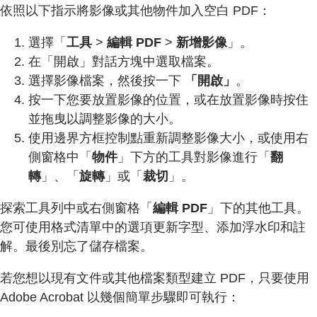
依照以下指示將影像或其他物件加入空白 PDF：
選擇「
工具
>
編輯 PDF
>
新增影像
」。
在「開啟」對話方塊中選取檔案。
選擇影像檔案，然後按一下
「開啟」
。
按一下您要放置影像的位置，或在放置影像時按住
並拖曳以調整影像的大小。
使用邊界方框控制點重新調整影像大小，或使用右
側窗格中「
物件
」下方的工具對影像進行「
翻
轉
」、「
旋轉
」或「
裁切
」。
探索工具列中或右側窗格「
編輯 PDF
」下的其他工具。
您可使用格式清單中的選項更新字型、添加浮水印和註
解。最後別忘了儲存檔案。
若您想以現有文件或其他檔案類型建立 PDF，只要使用
Adobe Acrobat 以幾個簡單步驟即可執行：