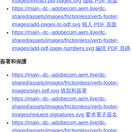
images/extract-pdf-pages.svg
擷取 PDF 頁面
https://main--dc--adobecom.aem.live/dc-
shared/assets/images/frictionless/verb-footer-
images/add-pages-to-pdf.svg
插入 PDF 頁面
https://main--dc--adobecom.aem.live/dc-
shared/assets/images/frictionless/verb-footer-
images/add-pdf-page-numbers.svg
編排 PDF 頁碼
簽署和保護
https://main--dc--adobecom.aem.live/dc-
shared/assets/images/frictionless/verb-footer-
images/sign-pdf.svg
填寫和簽署
https://main--dc--adobecom.aem.live/dc-
shared/assets/images/frictionless/verb-footer-
images/request-signatures.svg
要求電子簽名
https://main--dc--adobecom.aem.live/dc-
shared/assets/images/frictionless/verb-footer-