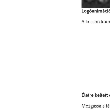
Logóanimáció
Alkosson komp
Életre keltet
Mozgassa a tá