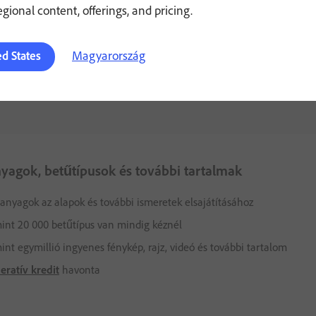
regional content, offerings, and pricing.
Magyarország
ed States
yagok, betűtípusok és további tartalmak
anyagok az alapok és további ismeretek elsajátításához
int 20 000 betűtípus van mindig kéznél
int egymillió ingyenes fénykép, rajz, videó és további tartalom
eratív kredit
havonta