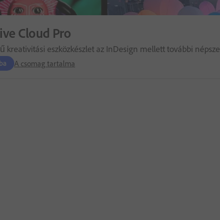
ive Cloud Pro
rű kreativitási eszközkészlet az InDesign mellett további népsz
A csomag tartalma
ba