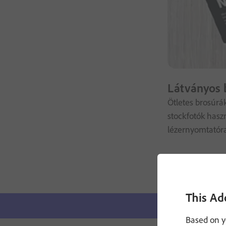
Látványos 
Ötletes brosúrák
stockfotók hasz
lézernyomtatóra
This Ad
Based on y