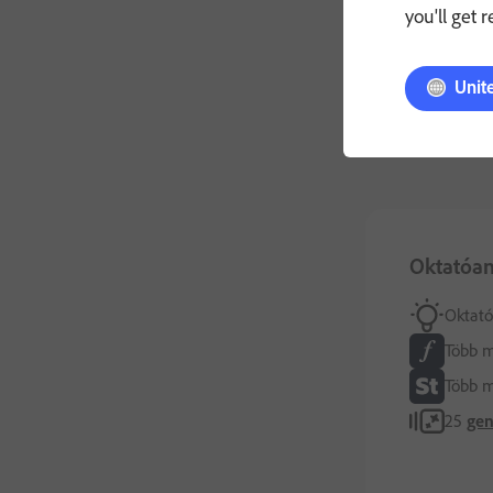
you'll get 
Unit
Oktatóan
Oktató
Több m
Több m
25
gen