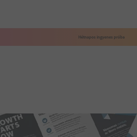
Hétnapos ingyenes próba