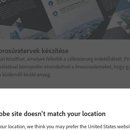
brosúratervek készítése
at készíthet, amelyek felkeltik a célközönség érdeklődését. Pr
nálatával könnyedén elrendezheti a brosúraelemeket, hogy g
 küldendő kiváló anyag.
obe site doesn't match your location
our location, we think you may prefer the United States websi