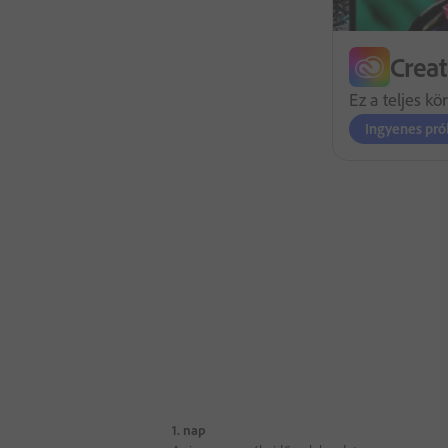
Creat
Ez a teljes kö
Ingyenes pró
1. nap