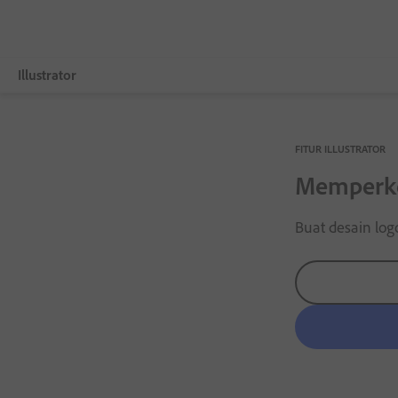
Illustrator
Selengkapnya
FITUR ILLUSTRATOR
Fitur
Memperken
Bandingkan Paket
Buat desain lo
Detail Uji Coba Gratis