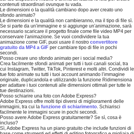
contenuti straordinari ovunque tu vada.
Le dimensioni o la qualità cambiano dopo aver creato uno
sfondo animato?
Le dimensioni e la qualità non cambieranno, ma il tipo di file sì.
Se si parte da un'immagine e si aggiunge un'animazione, sarà
necessario scaricare il progetto finale come file video MP4 per
conservare l'animazione. Se vuoi condividere la tua
animazione come GIF, puoi usare il nostro
convertitore
gratuito da MP4 a GIF
per cambiare tipo di file in pochi
secondi.
Posso creare uno sfondo animato per i social media?
Crea facilmente sfondi animati per tutti i tuoi canali social, tra
cui Instagram, Twitter, TikTok, Pinterest e molti altri. Condividi le
tue foto animate su tutti i tuoi account animando l'immagine
originale, duplicandola e utilizzando la funzione Ridimensiona
per adattare i tuoi contenuti alle dimensioni ottimali per tutte le
tue destinazioni.
Posso schiarire una foto con Adobe Express?
Adobe Express offre molti tipi diversi di miglioramenti delle
immagini, tra cui la
funzione di schiarimento
. Schiarisci
facilmente le immagini scure in pochi secondi.
Posso avere Adobe Express gratuitamente? Se sì, cosa è
incluso?
Sì, Adobe Express ha un piano gratuito che include funzioni di
base come strumenti ed effetti di editing fotografico e migliaia di