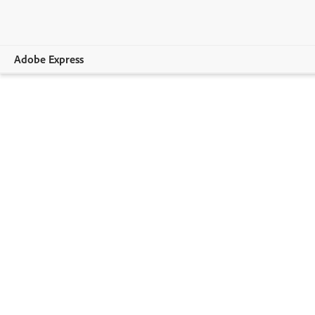
Adobe Express
Panoramica
Crea
Modifica
Per aziende
Istruzione
Piani