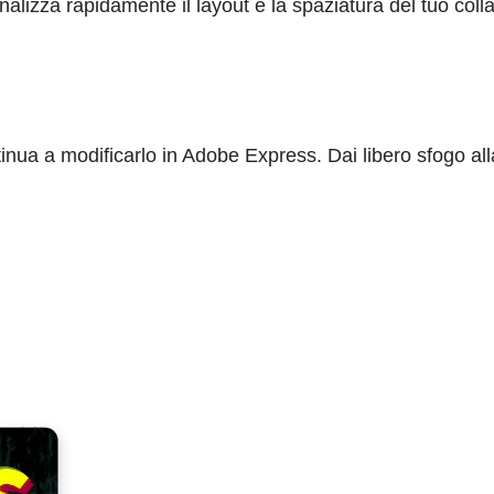
onalizza rapidamente il layout e la spaziatura del tuo coll
tinua a modificarlo in Adobe Express. Dai libero sfogo al