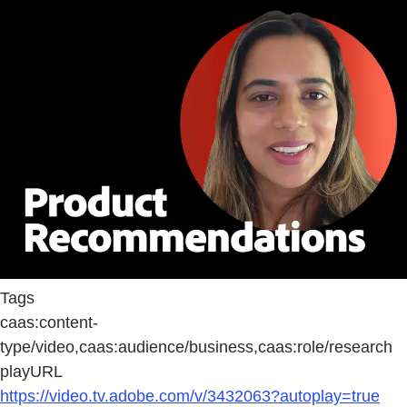
Tags
caas:content-
type/video,caas:audience/business,caas:role/research
playURL
https://video.tv.adobe.com/v/3432063?autoplay=true