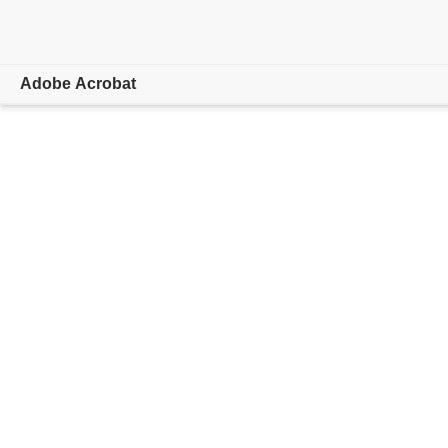
Adobe Acrobat
概要
機能とツール
モバイルアプリ
ラーニングとサポート
無料で始める
購入に進む