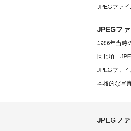
JPEG
ファイ
JPEG
ファ
1986
年当時
同じ頃、
JP
JPEG
ファイ
本格的な
写
JPEG
ファ