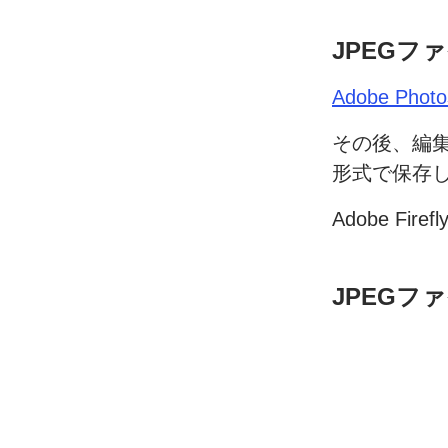
JPEG
ファ
Adobe Photo
その後、
編
形式で
保存
Adobe Firef
JPEG
ファ