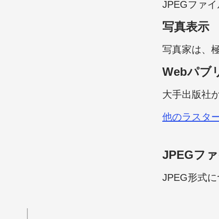
JPEG
ファイ
写真表示
写真家は、
Web
パブ
大手出版社
他のラスタ
JPEG
ファ
JPEG
形式に