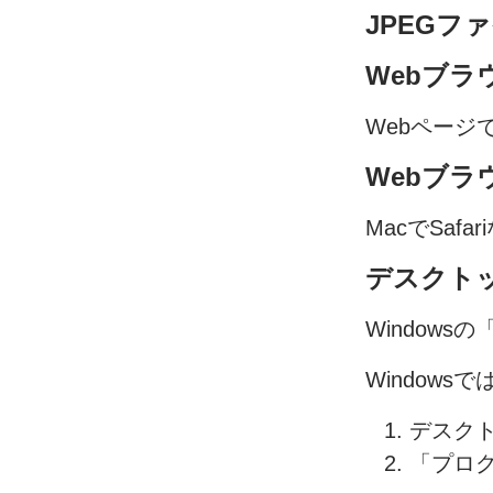
JPEG
ファ
Web
ブラ
Web
ページ
Web
ブラ
Macで
Safar
デスクト
Windowsの
Windowsで
デスク
「プロ