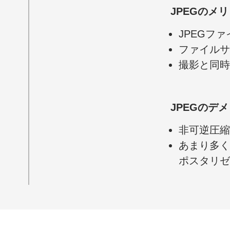
JPEGの
メリ
JPEG
ファ
ファイル
サ
撮影と
同時
JPEGの
デメ
非可逆圧縮
あまり
多く
ポスタリゼ