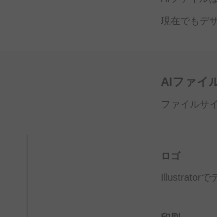
現在でも
デ
AIファイ
ファイル
サ
ロゴ
Illustratorで