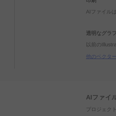
印刷
AIファイル
透明な
グラ
以前の
Illust
他のベクタ
AIファイ
プロジェク