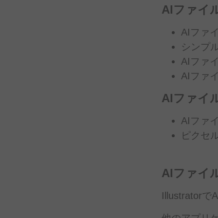
AIファイ
AIファ
シンプ
AIファ
AIファ
AIファイ
AIファ
ピクセ
AIファイ
Illustratorで
A
他のアプリ