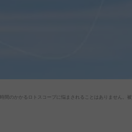
時間の
かかる
ロトスコープに
悩まされる
ことは
ありません。
被