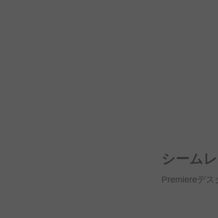
シームレ
Premiere
デス