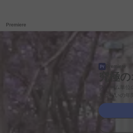
Premiere
概要
機能
Premiere
モバイル
究極の
ユーザー
事例
フレーム
単位
プランを
比較する
月々払いの
年
無料で
始める