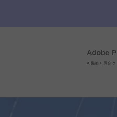
Adobe P
AI機能と
最高
ク