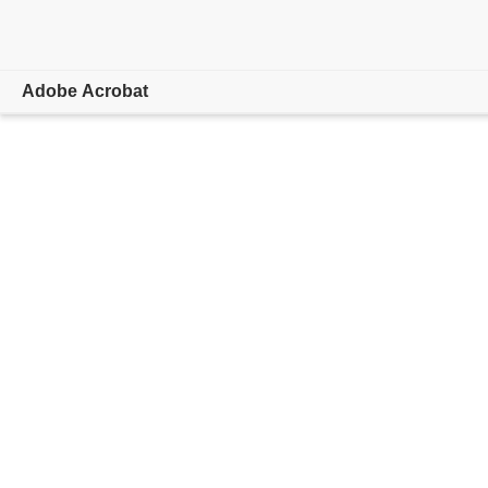
Adobe Acrobat
개요
기능
모바일
플랜 비교
온라인 도구
학습 및 지원
지금 시작