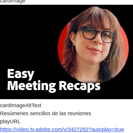
cardImage
cardImageAltText
Resúmenes sencillos de las reuniones
playURL
https://video.tv.adobe.com/v/3427292?autoplay=true