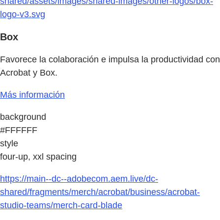
shared/assets/images/shared-images/other-logos/box-
logo-v3.svg
Box
Favorece la colaboración e impulsa la productividad con
Acrobat y Box.
Más información
background
#FFFFFF
style
four-up, xxl spacing
https://main--dc--adobecom.aem.live/dc-
shared/fragments/merch/acrobat/business/acrobat-
studio-teams/merch-card-blade