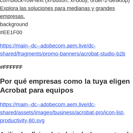
con-block-row-text (xl-button, xl-body, order-2-desktop)
Explora las soluciones para medianas y grandes
empresas.
background
#EE1F00
https://main--dc--adobecom.aem.live/dc-
shared/fragments/promo-banners/acrobat-studio-b2b
#FFFFFF
Por qué empresas como la tuya eligen
Acrobat para equipos
https://main--dc--adobecom.aem.live/dc-
shared/assets/images/business/acrobat-pro/icon-list-
productivity-80.svg