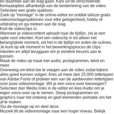
en daarmee aan de slag gaan. Kies uit de verschillende
formaatopties afhankelijk van de bestemming van de video.
Selecteer een gratis sjabloon.
Zoek op “montage” in de online-editor en ontdek talloze gratis
videomontagesjablonen voor elke gelegenheid, hobby of
uitstraling en ga meteen aan de slag.
Kort de videoclips in.
Wanneer je videocontent uploadt naar de tijdlijn, zie je een
optie voor inkorten. Kort een videoclip in tot alleen het
belangrijkste moment, zet het in de tijdlijn en orden de scènes.
Je kunt op elk moment in het bewerkingsproces de clips
inkorten en altijd teruggaan om je eerdere keuzes aan te
passen.
Maak de video op maat met audio, pictogrammen, tekst en
meer.
Overweeg om tekst toe te voegen aan de video zodat kijkers
alles goed kunnen volgen. Kies uit meer dan 25.000 lettertypen
van Adobe Fonts of probeer een van de aanbevolen lettertypen
voor jouw videomontage. Wil je een voice-over toevoegen?
Selecteer dan Media links in de editor en kies Audio om je
eigen voice-over op te nemen. Sleep pictogrammen en
graphics naar het ontwerp en geef elementen animatie om het
af te maken.
Sla de montage op en deel deze.
Muziek tilt de videomontage naar een hoger niveau. Bekijk