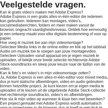
Veelgestelde vragen.
Kan ik gratis video's maken met Adobe Express?
Adobe Express is een gratis alles-in-één-editor die iedereen
kan gebruiken. Iedereen kan montages, video's,
socialmediaberichten, folders en meer maken vanuit de
browser, ongeacht vaardigheidsniveau. Ontdek hoe eenvoudig
je een ontwerp maakt voor elke digitale bestemming of voor op
papier.
Hoe voeg ik muziek toe aan mijn videomontage?
Selecteer Media links in de online-editor en klik op het tabblad
Audio om muziek toe te voegen aan jouw montagevideo.
Selecteer Uploaden vanaf apparaat om je eigen muziek te
uploaden, of bekijk onze brede selectie rechtenvrije Adobe
Stock-soundtracks en sleep jouw keuze naar de tijdlijn van de
video.
Kan ik foto’s en video’s in mijn videomontage zetten?
Ja, Adobe Express is een alles-in-één-editor voor mixed media,
dus je kunt statische afbeeldingen, video en audio gebruiken
binnen hetzelfde project. Je kunt kiezen om je eigen media te
uploaden of te kiezen uit de uitgebreide Adobe Stock-collectie
met rechtenvrije soundtracks, video’s en afbeeldingen.
Hoe sla ik mijn video op wanneer ik klaar ben met bewerken?
Een project gemaakt met Adobe Express wordt automatisch
voor je opgeslagen in de browser, dus je hoeft je niet druk te