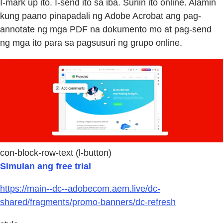
I-mark up ito. I-send ito sa iba. Suriin ito online. Alamin
kung paano pinapadali ng Adobe Acrobat ang pag-
annotate ng mga PDF na dokumento mo at pag-send
ng mga ito para sa pagsusuri ng grupo online.
con-block-row-text (l-button)
Simulan ang free trial
https://main--dc--adobecom.aem.live/dc-
shared/fragments/promo-banners/dc-refresh