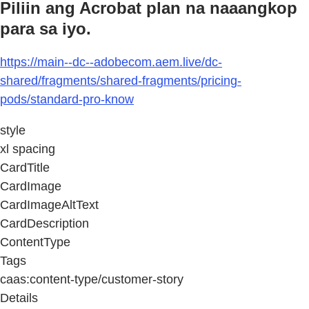
Piliin ang Acrobat plan na naaangkop
para sa iyo.
https://main--dc--adobecom.aem.live/dc-
shared/fragments/shared-fragments/pricing-
pods/standard-pro-know
style
xl spacing
CardTitle
CardImage
CardImageAltText
CardDescription
ContentType
Tags
caas:content-type/customer-story
Details