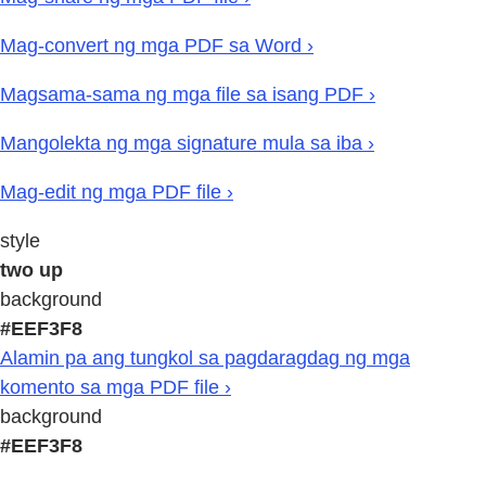
Mag-convert ng mga PDF sa Word ›
Magsama-sama ng mga file sa isang PDF ›
Mangolekta ng mga signature mula sa iba ›
Mag-edit ng mga PDF file ›
style
two up
background
#EEF3F8
Alamin pa ang tungkol sa pagdaragdag ng mga
komento sa mga PDF file ›
background
#EEF3F8