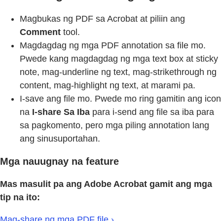
Magbukas ng PDF sa Acrobat at piliin ang
Comment
tool.
Magdagdag ng mga PDF annotation sa file mo.
Pwede kang magdagdag ng mga text box at sticky
note, mag-underline ng text, mag-strikethrough ng
content, mag-highlight ng text, at marami pa.
I-save ang file mo. Pwede mo ring gamitin ang icon
na
I-share Sa Iba
para i-send ang file sa iba para
sa pagkomento, pero mga piling annotation lang
ang sinusuportahan.
Mga nauugnay na feature
Mas masulit pa ang Adobe Acrobat gamit ang mga
tip na ito:
Mag-share ng mga PDF file ›